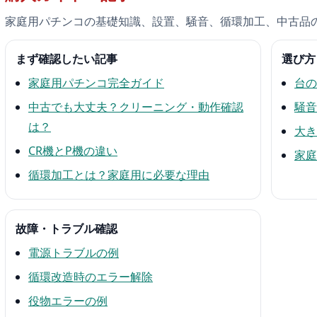
家庭用パチンコの基礎知識、設置、騒音、循環加工、中古品
まず確認したい記事
選び方
家庭用パチンコ完全ガイド
台の
中古でも大丈夫？クリーニング・動作確認
騒音
は？
大き
CR機とP機の違い
家庭
循環加工とは？家庭用に必要な理由
故障・トラブル確認
電源トラブルの例
循環改造時のエラー解除
役物エラーの例