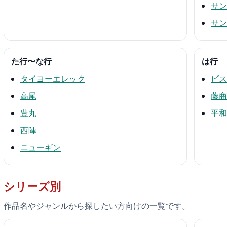
サン
サン
た行〜な行
は行
タイヨーエレック
ビス
高尾
藤商
豊丸
平和
西陣
ニューギン
シリーズ別
作品名やジャンルから探したい方向けの一覧です。