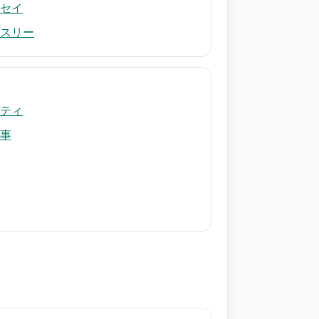
セイ
スリー
ティ
事