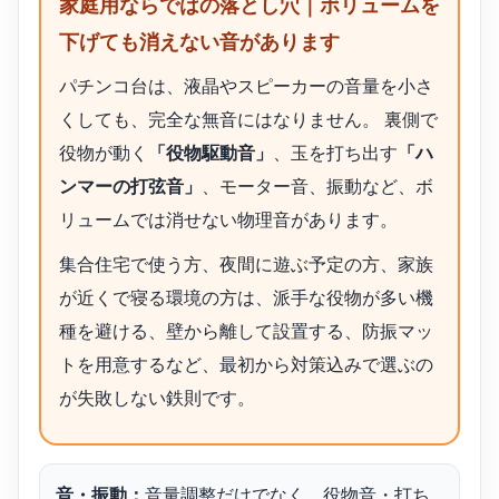
家庭用ならではの落とし穴｜ボリュームを
下げても消えない音があります
パチンコ台は、液晶やスピーカーの音量を小さ
くしても、完全な無音にはなりません。 裏側で
役物が動く
「役物駆動音」
、玉を打ち出す
「ハ
ンマーの打弦音」
、モーター音、振動など、ボ
リュームでは消せない物理音があります。
集合住宅で使う方、夜間に遊ぶ予定の方、家族
が近くで寝る環境の方は、派手な役物が多い機
種を避ける、壁から離して設置する、防振マッ
トを用意するなど、最初から対策込みで選ぶの
が失敗しない鉄則です。
音・振動：
音量調整だけでなく、役物音・打ち