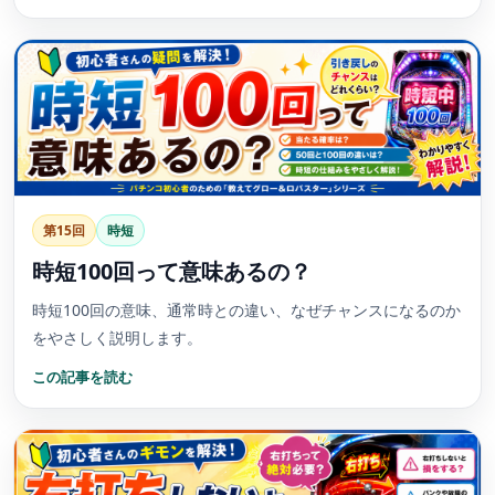
第15回
時短
時短100回って意味あるの？
時短100回の意味、通常時との違い、なぜチャンスになるのか
をやさしく説明します。
この記事を読む