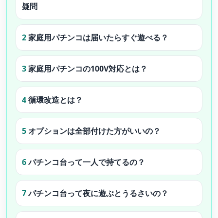
疑問
家庭用パチンコは届いたらすぐ遊べる？
家庭用パチンコの100V対応とは？
循環改造とは？
オプションは全部付けた方がいいの？
パチンコ台って一人で持てるの？
パチンコ台って夜に遊ぶとうるさいの？