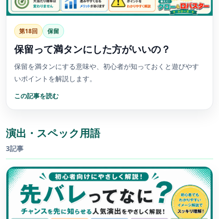
第18回
保留
保留って満タンにした方がいいの？
保留を満タンにする意味や、初心者が知っておくと遊びやす
いポイントを解説します。
この記事を読む
演出・スペック用語
3記事