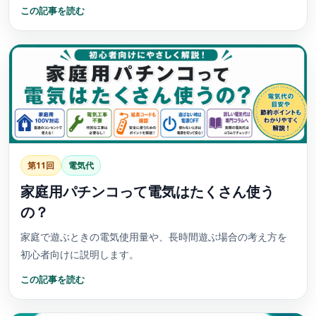
この記事を読む
第11回
電気代
家庭用パチンコって電気はたくさん使う
の？
家庭で遊ぶときの電気使用量や、長時間遊ぶ場合の考え方を
初心者向けに説明します。
この記事を読む