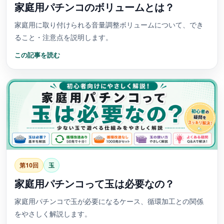
家庭用パチンコのボリュームとは？
家庭用に取り付けられる音量調整ボリュームについて、でき
ること・注意点を説明します。
この記事を読む
第10回
玉
家庭用パチンコって玉は必要なの？
家庭用パチンコで玉が必要になるケース、循環加工との関係
をやさしく解説します。