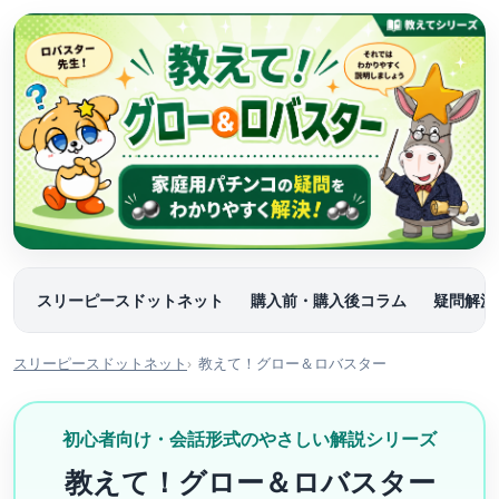
スリーピースドットネット
購入前・購入後コラム
疑問解決
スリーピースドットネット
教えて！グロー＆ロバスター
初心者向け・会話形式のやさしい解説シリーズ
教えて！グロー＆ロバスター