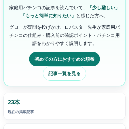
家庭用パチンコの記事を読んでいて、
「少し難しい」
「もっと簡単に知りたい」
と感じた方へ。
グローが疑問を投げかけ、ロバスター先生が家庭用パ
チンコの仕組み・購入前の確認ポイント・パチンコ用
語をわかりやすく説明します。
初めての方におすすめの順番
記事一覧を見る
23本
現在の掲載記事