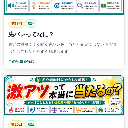
第19回
演出
先バレってなに？
最近の機種でよく聞く先バレを、当たり確定ではない予告演
出としてわかりやすく解説します。
この記事を読む
第20回
演出