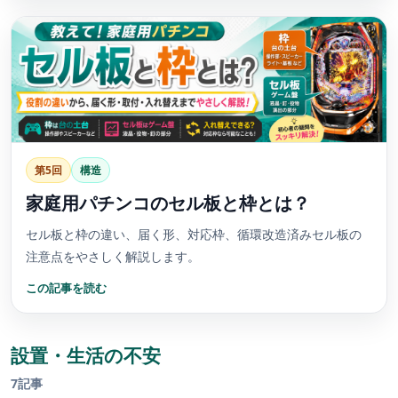
第5回
構造
家庭用パチンコのセル板と枠とは？
セル板と枠の違い、届く形、対応枠、循環改造済みセル板の
注意点をやさしく解説します。
この記事を読む
設置・生活の不安
7記事