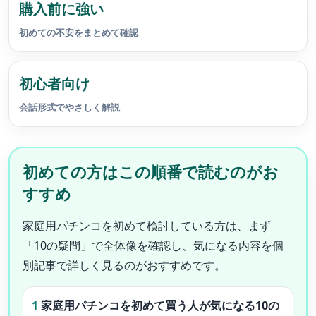
購入前に強い
初めての不安をまとめて確認
初心者向け
会話形式でやさしく解説
初めての方はこの順番で読むのがお
すすめ
家庭用パチンコを初めて検討している方は、まず
「10の疑問」で全体像を確認し、気になる内容を個
別記事で詳しく見るのがおすすめです。
家庭用パチンコを初めて買う人が気になる10の