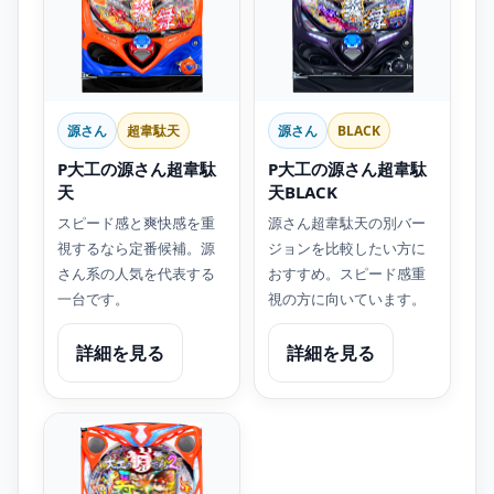
源さん
超韋駄天
源さん
BLACK
P大工の源さん超韋駄
P大工の源さん超韋駄
天
天BLACK
スピード感と爽快感を重
源さん超韋駄天の別バー
視するなら定番候補。源
ジョンを比較したい方に
さん系の人気を代表する
おすすめ。スピード感重
一台です。
視の方に向いています。
詳細を見る
詳細を見る