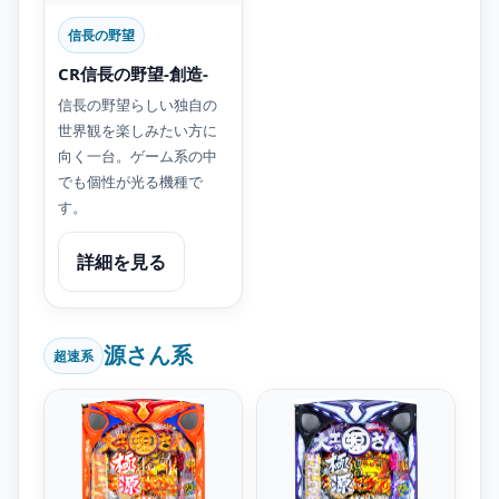
信長の野望
CR信長の野望-創造-
信長の野望らしい独自の
世界観を楽しみたい方に
向く一台。ゲーム系の中
でも個性が光る機種で
す。
詳細を見る
源さん系
超速系