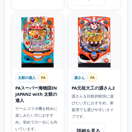
太鼓の達人
PA
源さん
PA
PAスーパー海物語IN
PA元祖大工の源さん2
JAPAN2 with 太鼓の
源さんを比較的軽快に遊
達人
びたい方におすすめ。家
ゲームコラボ機を軽めに
庭用でも選びやすいタイ
楽しみたい方におすす
プです。
め。初めての一台にも向
いています。
詳細を見る