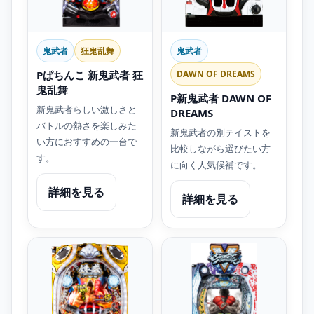
鬼武者
狂鬼乱舞
鬼武者
Pぱちんこ 新鬼武者 狂
DAWN OF DREAMS
鬼乱舞
P新鬼武者 DAWN OF
新鬼武者らしい激しさと
DREAMS
バトルの熱さを楽しみた
新鬼武者の別テイストを
い方におすすめの一台で
比較しながら選びたい方
す。
に向く人気候補です。
詳細を見る
詳細を見る