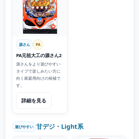
源さん
PA
PA元祖大工の源さん2
源さんをより遊びやすい
タイプで楽しみたい方に
向く家庭用向けの候補で
す。
詳細を見る
甘デジ・Light系
遊びやすい