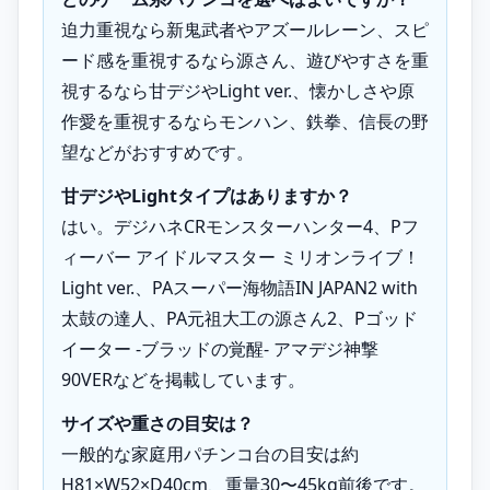
迫力重視なら新鬼武者やアズールレーン、スピ
ード感を重視するなら源さん、遊びやすさを重
視するなら甘デジやLight ver.、懐かしさや原
作愛を重視するならモンハン、鉄拳、信長の野
望などがおすすめです。
甘デジやLightタイプはありますか？
はい。デジハネCRモンスターハンター4、Pフ
ィーバー アイドルマスター ミリオンライブ！
Light ver.、PAスーパー海物語IN JAPAN2 with
太鼓の達人、PA元祖大工の源さん2、Pゴッド
イーター -ブラッドの覚醒- アマデジ神撃
90VERなどを掲載しています。
サイズや重さの目安は？
一般的な家庭用パチンコ台の目安は約
H81×W52×D40cm、重量30〜45kg前後です。