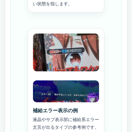
い状態を指します。
補給エラー表示の例
液晶やサブ表示部に補給系エラー
文言が出るタイプの参考例です。