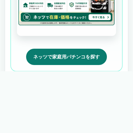
ネッツで家庭用パチンコを探す
家庭用パチンコ疑問解決コラム一覧
｜
循環加工
｜
玉詰まり
｜
電源トラ
ブル
｜
役物エラー
スリーピースドットネット｜家庭用パチンコ・パチンコ台の疑問を解決
する情報サイト