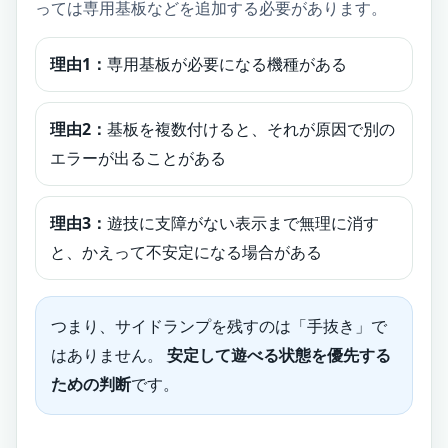
っては専用基板などを追加する必要があります。
理由1：
専用基板が必要になる機種がある
理由2：
基板を複数付けると、それが原因で別の
エラーが出ることがある
理由3：
遊技に支障がない表示まで無理に消す
と、かえって不安定になる場合がある
つまり、サイドランプを残すのは「手抜き」で
はありません。
安定して遊べる状態を優先する
ための判断
です。