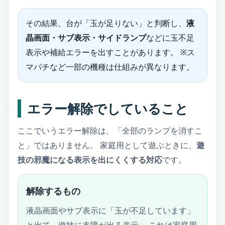
その結果、台が「玉が足りない」と判断し、
液
晶画面・サブ表示・サイドランプ
などに玉不足
表示や補給エラーを出すことがあります。 ※ス
マパチなど一部の機種は仕組みが異なります。
エラー解除でしていること
ここでいうエラー解除は、「全部のランプを消すこ
と」ではありません。 家庭用として遊ぶときに、
遊
技の邪魔になる表示を出にくくする対応
です。
解除するもの
液晶画面やサブ表示に「玉が不足しています」