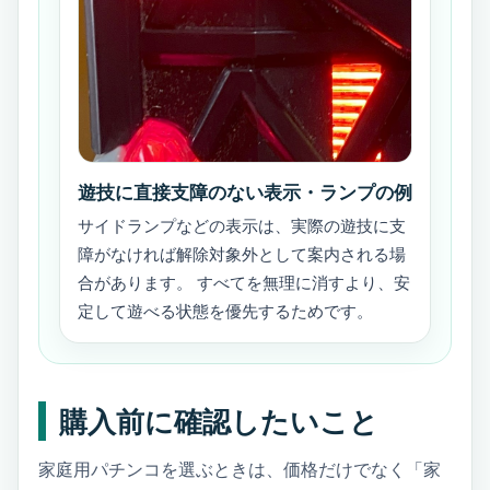
遊技に直接支障のない表示・ランプの例
サイドランプなどの表示は、実際の遊技に支
障がなければ解除対象外として案内される場
合があります。 すべてを無理に消すより、安
定して遊べる状態を優先するためです。
購入前に確認したいこと
家庭用パチンコを選ぶときは、価格だけでなく「家