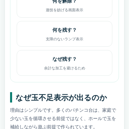
何を解除？
遊技を妨げる画面表示
何を残す？
支障のないランプ表示
なぜ残す？
余計な加工を避けるため
なぜ玉不足表示が出るのか
理由はシンプルです。多くのパチンコ台は、家庭で
少ない玉を循環させる前提ではなく、ホールで玉を
補給しながら遊ぶ前提で作られています。