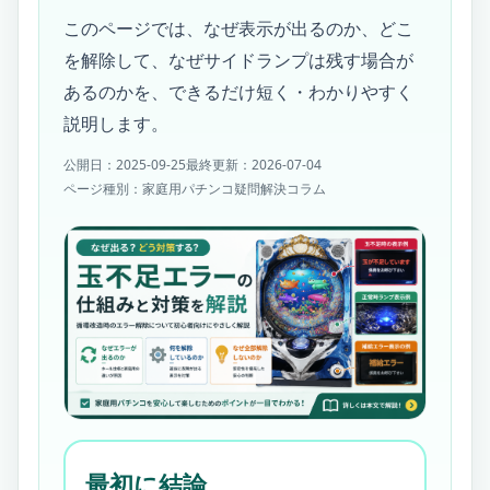
このページでは、なぜ表示が出るのか、どこ
を解除して、なぜサイドランプは残す場合が
あるのかを、できるだけ短く・わかりやすく
説明します。
公開日：2025-09-25
最終更新：2026-07-04
ページ種別：家庭用パチンコ疑問解決コラム
最初に結論