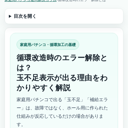
目次を開く
家庭用パチンコ・循環加工の基礎
循環改造時のエラー解除と
は？
玉不足表示が出る理由をわ
かりやすく解説
家庭用パチンコで出る「玉不足」「補給エラ
ー」は、故障ではなく、ホール用に作られた
仕組みが反応しているだけの場合がありま
す。