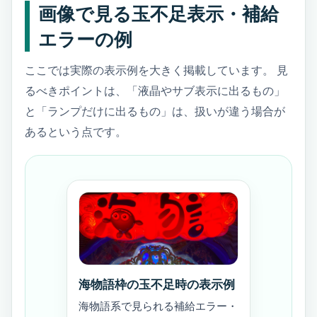
画像で見る玉不足表示・補給
エラーの例
ここでは実際の表示例を大きく掲載しています。 見
るべきポイントは、「液晶やサブ表示に出るもの」
と「ランプだけに出るもの」は、扱いが違う場合が
あるという点です。
海物語枠の玉不足時の表示例
海物語系で見られる補給エラー・