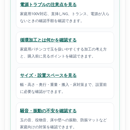
電源トラブルの注意点を見る
家庭用100V対応、直挿しNG、トランス、電源が入ら
ないときの確認手順を確認できます。
循環加工とは何かを確認する
家庭用パチンコで玉を扱いやすくする加工の考え方
と、購入前に見るポイントを確認できます。
サイズ・設置スペースを見る
幅・高さ・奥行・重量・搬入・床対策まで、設置前
に必要な確認ができます。
騒音・振動の不安を確認する
玉の音、役物音、床や壁への振動、防振マットなど
家庭向けの対策を確認できます。