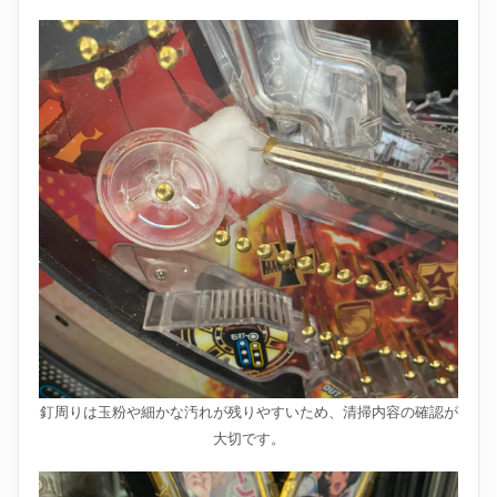
釘周りは玉粉や細かな汚れが残りやすいため、清掃内容の確認が
大切です。