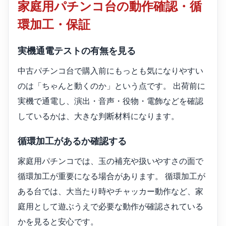
家庭用パチンコ台の動作確認・循
環加工・保証
実機通電テストの有無を見る
中古パチンコ台で購入前にもっとも気になりやすい
のは「ちゃんと動くのか」という点です。 出荷前に
実機で通電し、演出・音声・役物・電飾などを確認
しているかは、大きな判断材料になります。
循環加工があるか確認する
家庭用パチンコでは、玉の補充や扱いやすさの面で
循環加工が重要になる場合があります。 循環加工が
ある台では、大当たり時やチャッカー動作など、家
庭用として遊ぶうえで必要な動作が確認されている
かを見ると安心です。