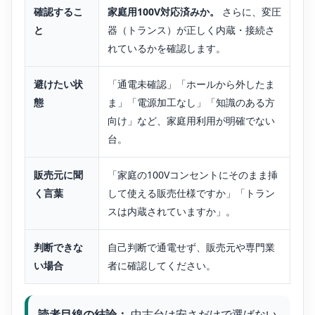
確認するこ
家庭用100V対応済みか。
さらに、変圧
と
器（トランス）が正しく内蔵・接続さ
れているかを確認します。
避けたい状
「通電未確認」「ホールから外したま
態
ま」「電源加工なし」「知識のある方
向け」など、家庭用利用が明確でない
台。
販売元に聞
「家庭の100Vコンセントにそのまま挿
く言葉
して使える販売仕様ですか」「トラン
スは内蔵されていますか」。
判断できな
自己判断で通電せず、販売元や専門業
い場合
者に確認してください。
読者目線の結論：
中古台は安さだけで選ばない