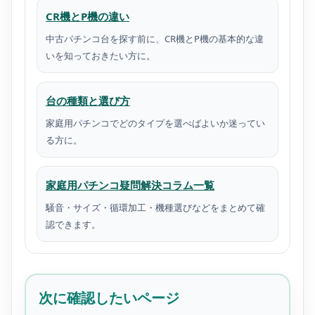
CR機とP機の違い
中古パチンコ台を探す前に、CR機とP機の基本的な違
いを知っておきたい方に。
台の種類と選び方
家庭用パチンコでどのタイプを選べばよいか迷ってい
る方に。
家庭用パチンコ疑問解決コラム一覧
騒音・サイズ・循環加工・機種選びなどをまとめて確
認できます。
次に確認したいページ