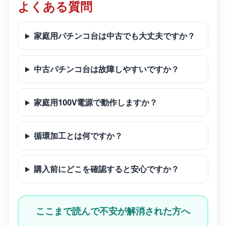
よくある質問
家庭用パチンコ台は中古でも大丈夫ですか？
中古パチンコ台は故障しやすいですか？
家庭用100V電源で動作しますか？
循環加工とは何ですか？
購入前にどこを確認すると安心ですか？
ここまで読んで不安が解消された方へ