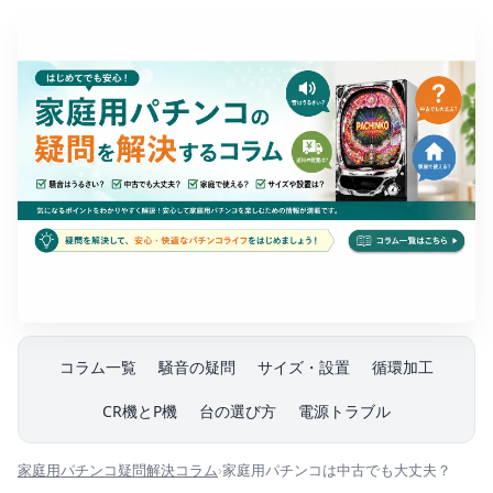
コラム一覧
騒音の疑問
サイズ・設置
循環加工
CR機とP機
台の選び方
電源トラブル
家庭用パチンコ疑問解決コラム
家庭用パチンコは中古でも大丈夫？