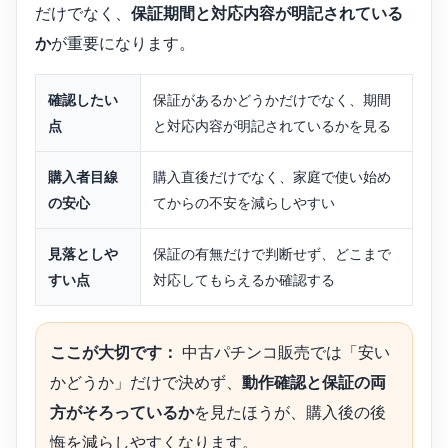
だけでなく、
保証期間と対応内容が明記されている
か
が重要になります。
確認したい
保証があるかどうかだけでなく、期間
点
と対応内容が明記されているかを見る
購入者目線
購入直後だけでなく、家庭で使い始め
の安心
てからの不安を減らしやすい
見落としや
保証の有無だけで判断せず、どこまで
すい点
対応してもらえるか確認する
ここが大切です：
中古パチンコ販売では「安い
かどうか」だけで決めず、
動作確認と保証の両
方がそろっているか
を見たほうが、購入後の後
悔を減らしやすくなります。