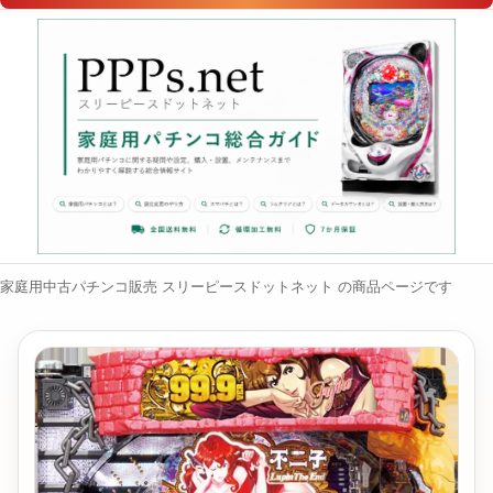
家庭用中古パチンコ販売 スリーピースドットネット の商品ページです