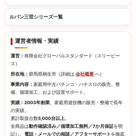
ルパン三世シリーズ一覧
運営者情報・実績
運営：
有限会社グローバルスタンダード（スリーピー
ス）
所在地：
群馬県桐生市（詳細は
会社概要
へ）
事業内容：
家庭用中古パチンコ・パチスロの販売、整
備、循環加工、および設置サポート。
実績：
2003年創業
、家庭用遊技機の販売・整備で長年
の実績。
累計取扱台数
5,000台以上
。
全商品は
動作確認済み／循環加工無料／7か月保証
を明
記し、
電話・メールでの相談／アフターサポート
を徹底