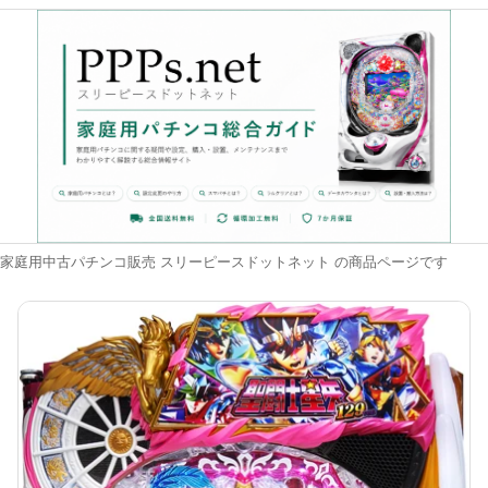
家庭用中古パチンコ販売 スリーピースドットネット の商品ページです