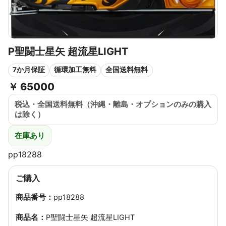
P聖闘士星矢 超流星LIGHT
7か月保証
循環加工無料
全国送料無料
￥
65000
税込・全国送料無料（沖縄・離島・オプションのみの購入
は除く）
在庫あり
pp18288
ご購入
商品番号：
pp18288
商品名：
P聖闘士星矢 超流星LIGHT