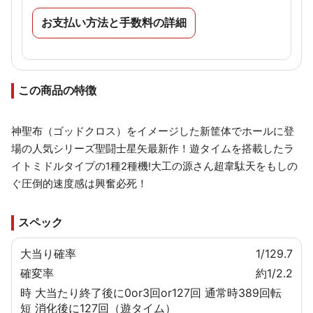
お支払い方法と手数料の詳細
この商品の特徴
神聖布（ゴッドクロス）をイメージした新筐体でホールに登
場の人気シリーズ聖闘士星矢最新作！遊タイムを搭載したラ
イトミドルタイプの1種2種機!大工の源さん超韋駄天をもしの
ぐ圧倒的速度感は興奮必死！
スペック
大当り確率
1/129.7
確変率
約1/2.2
時
大当たり終了後に0or3回or127回 通常時389回転
短
消化後に127回（遊タイム）