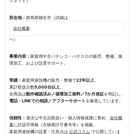
トネット）
所在地：
群馬県桐生市（詳細は
会社概要
へ）
事業内容：
家庭用中古パチンコ・パチスロの販売、整備、循
環加工、および設置サポート。
実績：
家庭用遊技機の販売・整備で
22年以上
。
累計取扱台数
5,000台以上
。
全商品は
動作確認済み／循環加工無料／7か月保証
を明記し、
電話・LINEでの相談／アフターサポート
を徹底しています。
信頼性：
適法な中古品取扱い・個人情報保護に努め、
会社概
要
に許認可情報（古物商許可番号等）を掲載。
家庭用遊技機の設置・注意点は
公式コラム
で公開していま