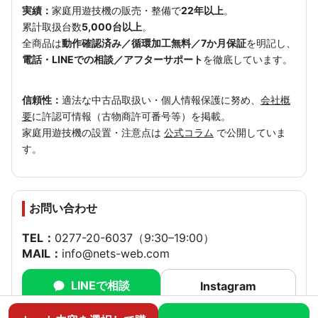
実績：
家庭用遊技機の販売・整備で
22年以上
。
累計取扱台数
5,000台以上
。
全商品は
動作確認済み／循環加工無料／7か月保証
を明記し、
電話・LINEでの相談／アフターサポート
を徹底しています。
信頼性：
適法な中古品取扱い・個人情報保護に努め、
会社概
要
に許認可情報（古物商許可番号等）を掲載。
家庭用遊技機の設置・注意点は
公式コラム
で公開していま
す。
お問い合わせ
TEL：
0277-20-6037
（9:30–19:00）
MAIL：
info@nets-web.com
LINEで相談
Instagram