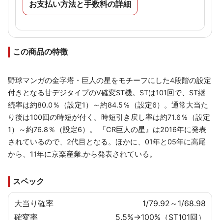
お支払い方法と手数料の詳細
この商品の特徴
野球マンガの金字塔・巨人の星をモチーフにした4段階の設定
付きとなる甘デジタイプのV確変ST機。STは101回で、ST継
続率は約80.0％（設定1）～約84.5％（設定6）。通常大当た
り後は100回の時短が付く。時短引き戻し率は約71.6％（設定
1）～約76.8％（設定6）。 『CR巨人の星』は2016年に発表
されているので、2代目となる。ほかに、01年と05年に高尾
から、11年に京楽産業.から発表されている。
スペック
大当り確率
1/79.92～1/68.98
確変率
5.5%→100%（ST101回）