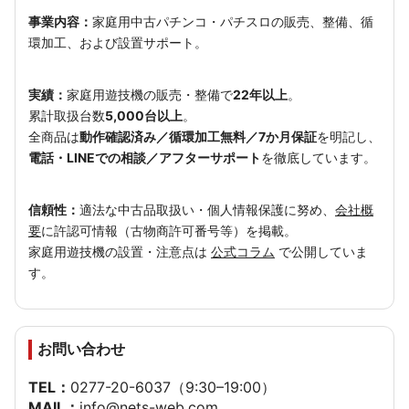
事業内容：
家庭用中古パチンコ・パチスロの販売、整備、循
環加工、および設置サポート。
実績：
家庭用遊技機の販売・整備で
22年以上
。
累計取扱台数
5,000台以上
。
全商品は
動作確認済み／循環加工無料／7か月保証
を明記し、
電話・LINEでの相談／アフターサポート
を徹底しています。
信頼性：
適法な中古品取扱い・個人情報保護に努め、
会社概
要
に許認可情報（古物商許可番号等）を掲載。
家庭用遊技機の設置・注意点は
公式コラム
で公開していま
す。
お問い合わせ
TEL：
0277-20-6037
（9:30–19:00）
MAIL：
info@nets-web.com