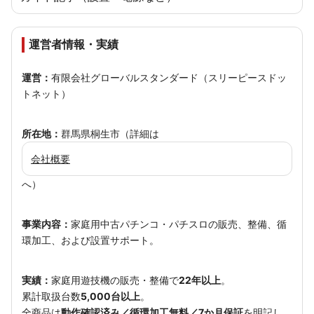
運営者情報・実績
運営：
有限会社グローバルスタンダード（スリーピースドッ
トネット）
所在地：
群馬県桐生市（詳細は
会社概要
へ）
事業内容：
家庭用中古パチンコ・パチスロの販売、整備、循
環加工、および設置サポート。
実績：
家庭用遊技機の販売・整備で
22年以上
。
累計取扱台数
5,000台以上
。
全商品は
動作確認済み／循環加工無料／7か月保証
を明記し、