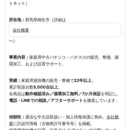
トネット）
所在地：
群馬県桐生市（詳細は
会社概要
へ）
事業内容：
家庭用中古パチンコ・パチスロの販売、整備、循
環加工、および設置サポート。
実績：
家庭用遊技機の販売・整備で
22年以上
。
累計取扱台数
5,000台以上
。
全商品は
動作確認済み／循環加工無料／7か月保証
を明記し、
電話・LINEでの相談／アフターサポート
を徹底しています。
信頼性：
適法な中古品取扱い・個人情報保護に努め、
会社概
要
に許認可情報（古物商許可番号等）を掲載。