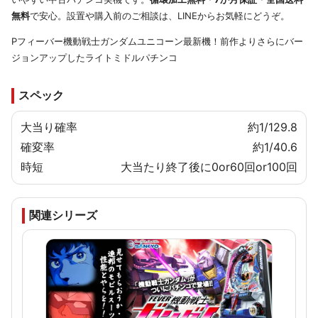
無料
で安心。設置や購入前のご相談は、LINEからお気軽にどうぞ。
Pフィーバー機動戦士ガンダムユニコーン最新機！前作よりさらにバー
ジョンアップしたライトミドルパチンコ
スペック
大当り確率
約1/129.8
確変率
約1/40.6
時短
大当たり終了後に0or60回or100回
関連シリーズ