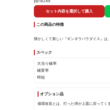
pp18249
セット内容を選択して購入
この商品の特徴
懐かしくて新しい『ギンギラパラダイス』は、
スペック
大当り確率
確変率
時短
オプション品
循環改造とは、打った球が上皿に戻ってく