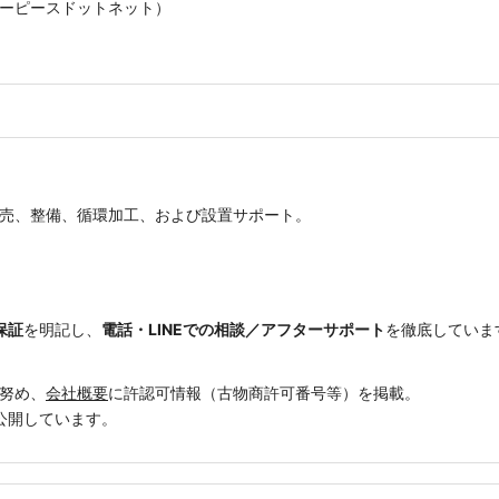
ーピースドットネット）
売、整備、循環加工、および設置サポート。
。
保証
を明記し、
電話・LINEでの相談／アフターサポート
を徹底していま
努め、
会社概要
に許認可情報（古物商許可番号等）を掲載。
公開しています。