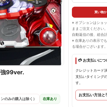
買い物か
※ オプションはショ
ままご注文ください
自動返信の後、総合
※ 在庫ありの表示で
る場合がございます
💳 お支払いにつ
クレジットカード
99ver.
支払いタイミング
す。
お支払い方法と
ョンのみの購入は除く）
在庫あり