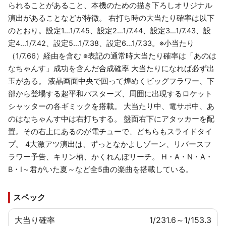
られることがあること、本機のための描き下ろしオリジナル
演出があることなどが特徴。 右打ち時の大当たり確率は以下
のとおり。設定1…1/7.45、設定2…1/7.44、設定3…1/7.43、設
定4…1/7.42、設定5…1/7.38、設定6…1/7.33。※小当たり
（1/7.66）経由を含む ※表記の通常時大当たり確率は「あのは
なちゃんす」成功を含んだ合成確率 大当たりになれば必ず出
玉がある。 液晶画面中央で回って煌めくビッグフラワー、下
部から登場する超平和バスターズ、周囲に出現するロケット
シャッターの各ギミックを搭載。 大当たり中、電サポ中、あ
のはなちゃんす中は右打ちする。 盤面右下にアタッカーを配
置。その右上にあるのが電チューで、どちらもスライドタイ
プ。 4大激アツ演出は、ずっとなかよしゾーン、リバースフ
ラワー予告、キリン柄、かくれんぼリーチ。 H・A・N・A・
B・I～君がいた夏～など全5曲の楽曲を搭載している。
スペック
大当り確率
1/231.6～1/153.3