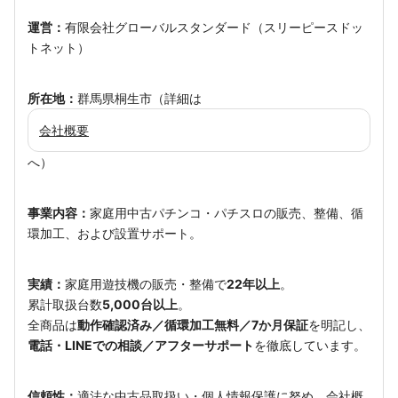
運営：
有限会社グローバルスタンダード（スリーピースドッ
トネット）
所在地：
群馬県桐生市（詳細は
会社概要
へ）
事業内容：
家庭用中古パチンコ・パチスロの販売、整備、循
環加工、および設置サポート。
実績：
家庭用遊技機の販売・整備で
22年以上
。
累計取扱台数
5,000台以上
。
全商品は
動作確認済み／循環加工無料／7か月保証
を明記し、
電話・LINEでの相談／アフターサポート
を徹底しています。
信頼性：
適法な中古品取扱い・個人情報保護に努め、
会社概