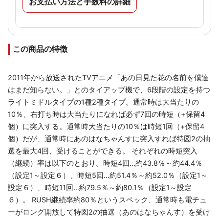
お支払い方法と手数料の詳細
この商品の特徴
2011年から放送されたTVアニメ「あの日見た花の名前を僕達
はまだ知らない。」とのタイアップ機で、6段階の設定を持つ
ライトミドルタイプの1種2種タイプ。通常時は大当たりの
10％、右打ち時は大当たりになれば必ず7回の時短（+保留4
個）に突入する。通常時大当たりの10％は時短1回（+保留4
個）だが、通常時にあのはなちゃんすに突入すれば特図2の抽
選を最大4回、受けることができる。 それぞれの時短突入
（継続）率は以下のとおり。時短4回…約43.8％～約44.4％
（設定1～設定６）、時短5回…約51.4％～約52.0％（設定1～
設定６）、時短11回…約79.5％～約80.1％（設定1～設定
６）。 RUSH継続率約80％というスペック、通常時も電チュ
ーがロング開放して特図2の抽選（あのはなちゃんす）を受け