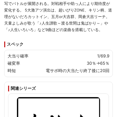
写でバトルが展開される。対戦相手や助っ人により期待度が
変化する。 5大激アツ演出は、超いびりZONE、キリン柄、道
理がないだろカットイン、五月or大吉群、岡倉大吉リーチ。
天童よしみが歌う「♪人生讃歌～渡る世間は鬼ばかり～」や
「♪人生いろいろ」など9曲ほどの楽曲を搭載している。
スペック
大当り確率
1/69.9
確変率
30％→65％
時短
電サポ時の大当たり終了後に20回
関連シリーズ