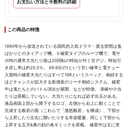
お支払い方法と手数料の詳細
この商品の特徴
1990年から放送されている国民的人気ドラマ・渡る世間は鬼
ばかりとのタイアップ機。Ｖ確変タイプのループ機で、電サ
ポ時の通常大当たり後は20回転の時短が付く甘デジ。時短引
き戻し率は約25.0％。 69.9分の1という甘い確率と電チュー
入賞時の確変大当たりはすべて16Rというスペック、相続する
ほどチャンスが拡大する新感覚のリーチ相続システム、確変
中は鬼たちとのバトル演出が展開、などが特徴。 潜確や小当
たりは搭載していない。大当たりになれば必ず出玉がある。
液晶画面上部から降下するロゴ、左側から右上に動くことで
完成する般若の面（これらで「激怒般若」を構成）、下部か
ら上昇したり左右に開いたりする幸楽暖簾、同じく下部から
上昇する五月&勇の顔の各ギミックを搭載。 確変中は主に実