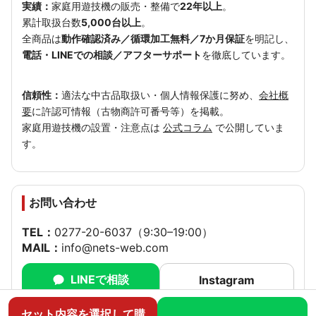
実績：
家庭用遊技機の販売・整備で
22年以上
。
累計取扱台数
5,000台以上
。
全商品は
動作確認済み／循環加工無料／7か月保証
を明記し、
電話・LINEでの相談／アフターサポート
を徹底しています。
信頼性：
適法な中古品取扱い・個人情報保護に努め、
会社概
要
に許認可情報（古物商許可番号等）を掲載。
家庭用遊技機の設置・注意点は
公式コラム
で公開していま
す。
お問い合わせ
TEL：
0277-20-6037
（9:30–19:00）
MAIL：
info@nets-web.com
LINEで相談
Instagram
YouTube
セット内容を選択して購