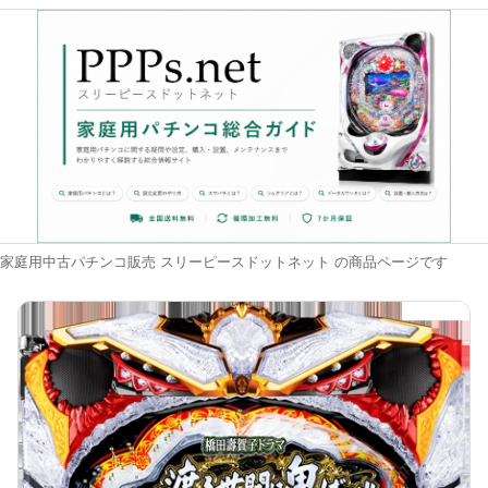
家庭用中古パチンコ販売 スリーピースドットネット の商品ページです