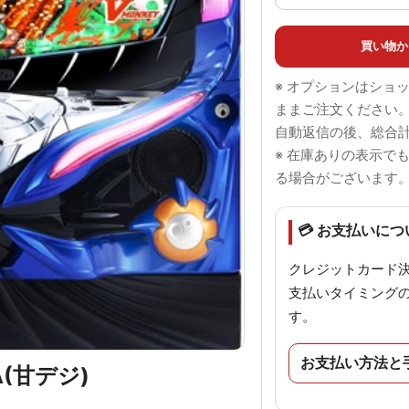
買い物か
※ オプションはショ
ままご注文ください
自動返信の後、総合
※ 在庫ありの表示で
る場合がございます
💳 お支払いにつ
クレジットカード
支払いタイミング
す。
お支払い方法と
A(甘デジ)