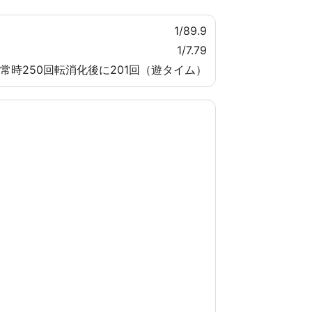
1/89.9
1/7.79
 通常時250回転消化後に201回（遊タイム）
。