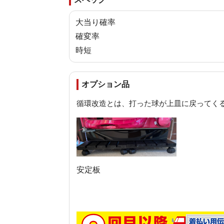
大当り確率
確変率
時短
オプション品
循環改造とは、打った球が上皿に戻ってく
安定板