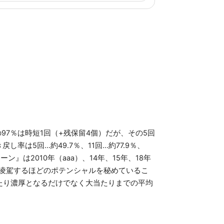
97％は時短1回（+残保留4個）だが、その5回
率は5回…約49.7％、11回…約77.9％、
』は2010年（aaa）、14年、15年、18年
を凌駕するほどのポテンシャルを秘めているこ
当たり濃厚となるだけでなく大当たりまでの平均