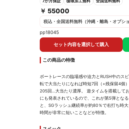
7か月保証
循環加工無料
全国送料無料
￥
55000
税込・全国送料無料（沖縄・離島・オプシ
pp18045
セット内容を選択して購入
この商品の特徴
ボートレースの臨場感や迫力とRUSH中のスピ
転で大当たりになれば時短7回（+残保留4個）o
205回…大当たり濃厚。 遊タイムを搭載してお
にも発表されているので、これが第5弾となる
と、SGラッシュ継続率が約80％で右打ち時
時間が非常に短いことなどが特徴。
スペック