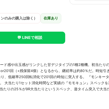
ョンのみの購入は除く）
在庫あり
💬 LINEで相談
ード感や出玉感がリンクした甘デジタイプの1種2種機。初当たりの
r201回（+残保留4個）となるから、継続率は約80％だ。時短引き戻し
り、低確率250回転消化で201回の時短に突入する。 『モンキーターン
。 大当たり1セット消化時間など実績の『モモキュン』スペック
大当たりの25％が9R大当たりというスペック、遊タイム突入で大