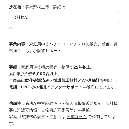
所在地：
群馬県桐生市（詳細は
会社概要
へ）
事業内容：
家庭用中古パチンコ・パチスロの販売、整備、循
環加工、および設置サポート。
実績：
家庭用遊技機の販売・整備で
22年以上
。
累計取扱台数
5,000台以上
。
全商品は
動作確認済み／循環加工無料／7か月保証
を明記し、
電話・LINEでの相談／アフターサポート
を徹底しています。
信頼性：
適法な中古品取扱い・個人情報保護に努め、
会社概
要
に許認可情報（古物商許可番号等）を掲載。
家庭用遊技機の設置・注意点は
公式コラム
で公開していま
す。