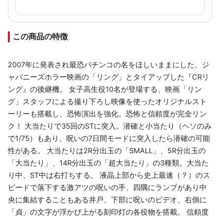
この商品の特徴
2007年に発表され最恐パチンコの名をほしいままにした、ジ
ャパニーズホラー映画の「リング」とタイアップした『CRリ
ング』の後継機。 女子高生役10名が登場する、映画「リン
グ」スタッフによる撮り下ろし映像を使ったオリジナルスト
ーリーも搭載し、恐怖演出を強化。恐怖と信頼度が完全リン
ク！ 大当たりで35回のSTに突入。潜確と小当たり（ヘソのみ
で1/75）もあり、呪いの7日間モードに突入したら潜確の可能
性がある。 大当たりは2R分出玉の「SMALL」、5R分出玉の
「大当たり」、14R分出玉の「超大当たり」の3種類。大当た
り中、ST中は右打ちする。 液晶上部から史上最速（？）のス
ピードで落下する激アツの呪いの手、四隅にランプがあり中
央に集結することもある井戸、下部に呪いのビデオ、右側に
「貞」の文字が浮かび上がる刻印灯の各役物を搭載。 信頼度