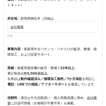
トネット）
所在地：
群馬県桐生市（詳細は
会社概要
へ）
事業内容：
家庭用中古パチンコ・パチスロの販売、整備、循
環加工、および設置サポート。
実績：
家庭用遊技機の販売・整備で
22年以上
。
累計取扱台数
5,000台以上
。
全商品は
動作確認済み／循環加工無料／7か月保証
を明記し、
電話・LINEでの相談／アフターサポート
を徹底しています。
信頼性：
適法な中古品取扱い・個人情報保護に努め、
会社概
要
に許認可情報（古物商許可番号等）を掲載。