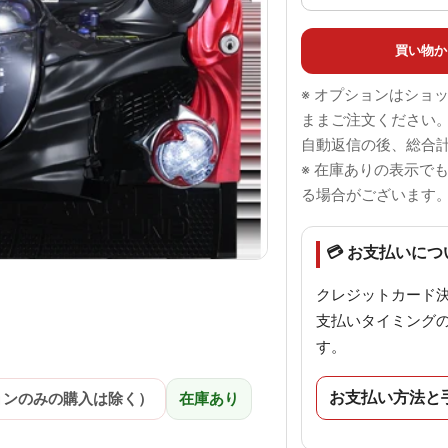
買い物か
※ オプションはショ
ままご注文ください
自動返信の後、総合
※ 在庫ありの表示で
る場合がございます
💳 お支払いにつ
クレジットカード
支払いタイミング
す。
お支払い方法と
ョンのみの購入は除く）
在庫あり