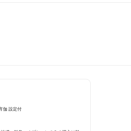
宵伽 設定付