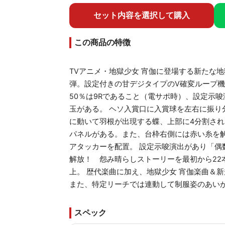
セット内容を選択して購入
この商品の特徴
TVアニメ・地獄少女 宵伽に登場する新たな
弾。設定付きの甘デジタイプのV確変ループ機
50％は9Rであること（電サポ時）、設定示
玉がある。 ヘソ入賞口に入賞球を左右に振り
に動いて羽根が出現する蝶、上部に4分割さ
パネルがある。また、台枠右側には赤い糸を解
アタッカーを配置。 設定示唆演出があり「偶数
解放！ 怨み晴らしストーリーを最初から22
上。 歴代楽曲に加え、地獄少女 宵伽楽曲＆新
また、特定リーチでは連動して制服姿のあい
スペック