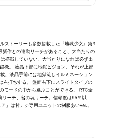
ナルストーリーも多数搭載した『地獄少女』第3
メ最新作との連動リーチがあること、大当たりの
りは搭載していない。大当たりになれば必ず出
留機。 液晶下部に地獄ビジョン、それが上部
搭載。液晶手前には地獄流しイルミネーション
は右打ちする。 盤面右下にスライドタイプの
つのモードの中から選ぶことができる。 RTC全
魂リーチ、咎の魂リーチ。信頼度は95％以
ア」は甘デジ専用ユニットの制服あいver.。