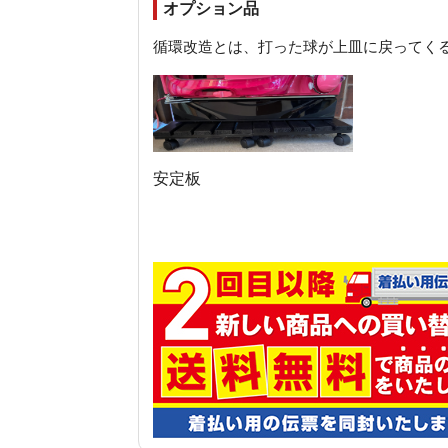
オプション品
循環改造とは、打った球が上皿に戻ってく
安定板