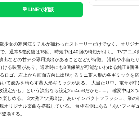
💬 LINEで相談
地獄少女の寒河江ミチルが加わったストーリーだけでなく、オリジ
で、通常&確変後は15回、時短中は40回の時短が付く。 TVアニ
唆演出などの甘デジ専用演出があることなどが特徴。 潜確や小当た
分ける装置があり、通常時にも8個保留が可能ないわゆる純正8個保
れるロゴ、左上から画面方向に出現するミニ藁人形の各ギミックを
いて怨みを晴らす藁人形ギミックがある。 大当たり中、電サポ中
設定かも」という演出なら設定2or4or6だから……。 確変中は3
本楽しめる。 3大激アツ演出は、あいインパクトフラッシュ、業の
規オリジナル楽曲を搭載している。 台枠右側にある「あいフィギュ
が登場する。