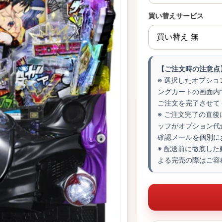
買い替えサービス
【ご注文時の注意点
※ 選択したオプシ
ングカートの画面内
ご注文を完了させて
※ ご注文完了の直
ッフがオプション代
確認メールを個別に
※ 配送前に徹底し
よる完売の際はご容