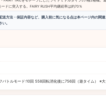
・FAIRY TAILをモチーフにしたライトミドルタイプの1種2種機
ルモードに突入する。FAIRY RUSH平均継続率は約70％
配送方法・保証内容など、購入前に気になる点は本ページ内の関連
さい。
回 ゼレフバトルモード:10回 558回転消化後に756回（遊タイム