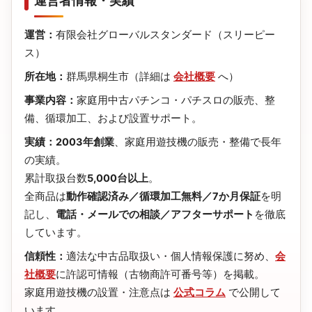
運営者情報・実績
運営：
有限会社グローバルスタンダード（スリーピー
ス）
所在地：
群馬県桐生市（詳細は
会社概要
へ）
事業内容：
家庭用中古パチンコ・パチスロの販売、整
備、循環加工、および設置サポート。
実績：
2003年創業
、家庭用遊技機の販売・整備で長年
の実績。
累計取扱台数
5,000台以上
。
全商品は
動作確認済み／循環加工無料／7か月保証
を明
記し、
電話・メールでの相談／アフターサポート
を徹底
しています。
信頼性：
適法な中古品取扱い・個人情報保護に努め、
会
社概要
に許認可情報（古物商許可番号等）を掲載。
家庭用遊技機の設置・注意点は
公式コラム
で公開して
います。