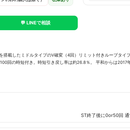
💬 LINEで相談
SHを搭載したミドルタイプのV確変（4回）リミット付きループタイ
00回の時短付き。時短引き戻し率は約26.8％。 平和からは2017
ST終了後に0or50回