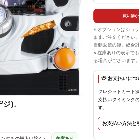
買い物か
※ オプションはショ
ままご注文ください
自動返信の後、総合
※ 在庫ありの表示で
る場合がございます
💳 お支払いにつ
クレジットカード
支払いタイミング
ジ).
す。
お支払い方法と
ョンのみの購入は除く）
在庫あり