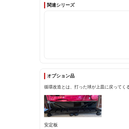
関連シリーズ
オプション品
循環改造とは、打った球が上皿に戻ってく
安定板