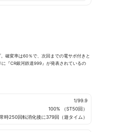
プ。確変率は60％で、次回までの電サポ付きと
年に『CR銀河鉄道999』が発表されているの
1/99.9
100% （ST50回）
 通常時250回転消化後に379回（遊タイム）