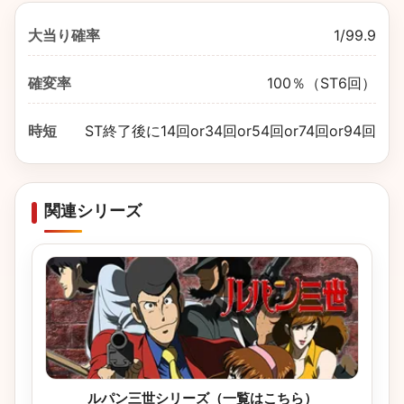
大当り確率
1/99.9
確変率
100％（ST6回）
時短
ST終了後に14回or34回or54回or74回or94回
関連シリーズ
ルパン三世シリーズ（一覧はこちら）