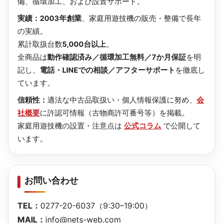
備、循環加工、および設置サポート。
実績：
2003年創業
、家庭用遊技機の販売・整備で長年
の実績。
累計取扱台数
5,000台以上
。
全商品は
動作確認済み／循環加工無料／7か月保証
を明
記し、
電話・LINEでの相談／アフターサポート
を徹底し
ています。
信頼性：
適法な中古品取扱い・個人情報保護に努め、
会
社概要
に許認可情報（古物商許可番号等）を掲載。
家庭用遊技機の設置・注意点は
公式コラム
で公開して
います。
お問い合わせ
TEL：
0277-20-6037
（9:30–19:00）
MAIL：
info@nets-web.com