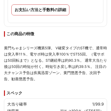
お支払い方法と手数料の詳細
この商品の特徴
黄門ちゃまシリーズ機第5弾。 V確変タイプのST機で、通常時
は突入率11％、電サポ時は突入率100％でST55回。（電サポ
は50回転まで）となる。ST継続率は約90.3％。 通常大当たり
後は50回の時短が付く。時短引き戻し率は約39.5％。 注目の
大チャンス予告は疾風迅雷ゾーン、黄門懲悪予告、次回予
告、勧善懲悪予告。
スペック
大当り確率
1/99.9
確変率
11％→100％（ST55回）