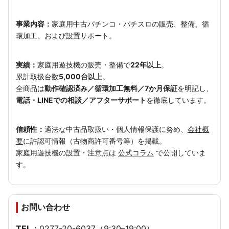
事業内容：
家庭用中古パチンコ・パチスロの販売、整備、循
環加工、および設置サポート。
実績：
家庭用遊技機の販売・整備で
22年以上
。
累計取扱台数
5,000台以上
。
全商品は
動作確認済み／循環加工無料／7か月保証
を明記し、
電話・LINEでの相談／アフターサポート
を徹底しています。
信頼性：
適法な中古品取扱い・個人情報保護に努め、
会社概
要
に許認可情報（古物商許可番号等）を掲載。
家庭用遊技機の設置・注意点は
公式コラム
で公開していま
す。
お問い合わせ
TEL：
0277-20-6037
（9:30–19:00）