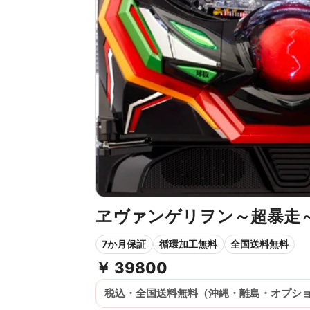
ヱヴァンゲリヲン～超暴走
7か月保証
循環加工無料
全国送料無料
￥
39800
税込・全国送料無料（沖縄・離島・オプシ