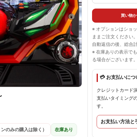
買い物か
※ オプションはショ
ままご注文ください
自動返信の後、総合
※ 在庫ありの表示で
る場合がございます
💳 お支払いにつ
クレジットカード
～
支払いタイミング
す。
お支払い方法と
ョンのみの購入は除く）
在庫あり