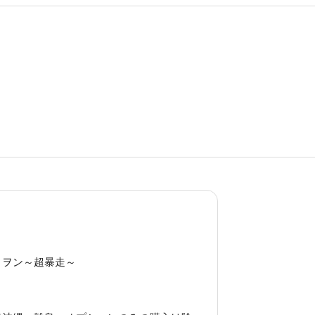
リヲン～超暴走～