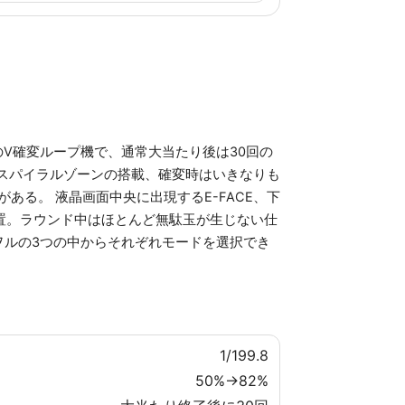
のV確変ループ機で、通常大当たり後は30回の
るスパイラルゾーンの搭載、確変時はいきなりも
ある。 液晶画面中央に出現するE-FACE、下
配置。ラウンド中はほとんど無駄玉が生じない仕
ヲルの3つの中からそれぞれモードを選択でき
1/199.8
50%→82%