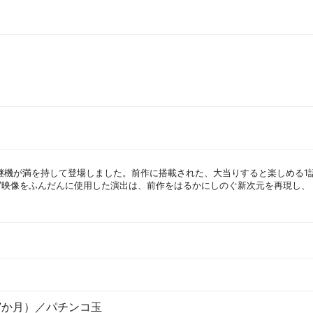
継機が満を持して登場しました。前作に搭載された、大当りすると楽しめる1
写映像をふんだんに使用した演出は、前作をはるかにしのぐ新次元を再現し、
7か月）／パチンコ玉