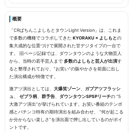
概要
「CRぱちんこよしもとタウンLight Version」は、これま
で多数の機種でコラボしてきた
KYORAKU × よしもと
の
集大成的な位置づけで展開された甘デジタイプの一台で
す。 旧ページ記録では、ダウンタウンのような大物芸人
から、当時の若手芸人まで
多数のよしもと芸人が出演
す
ると整理されており、“お笑い”の賑やかさを前面に出し
た演出構成が特徴です。
激アツ演出としては、
大爆笑ゾーン
、
ガブアツフラッシ
ュ
、
ゼブラ柄
、
群予告
、
ダウンタウンSPSPリーチ
の “5
大激アツ演出”が挙げられています。お笑い番組のテンポ
感とパチンコ特有の期待演出を組み合わせ、 “何が起こる
か分からない楽しさ”を演出面で押し出しているのがポイ
ントです。